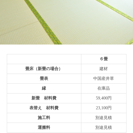
６畳
畳床（新畳の場合）
建材
畳表
中国産井草
縁
在庫品
新畳 材料費
59,400円
表替え 材料費
23,100円
施工料
別途見積
運搬料
別途見積